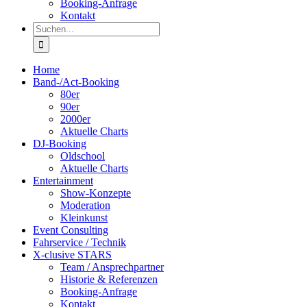
Booking-Anfrage
Kontakt
Suche
nach:
Home
Band-/Act-Booking
80er
90er
2000er
Aktuelle Charts
DJ-Booking
Oldschool
Aktuelle Charts
Entertainment
Show-Konzepte
Moderation
Kleinkunst
Event Consulting
Fahrservice / Technik
X-clusive STARS
Team / Ansprechpartner
Historie & Referenzen
Booking-Anfrage
Kontakt