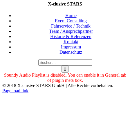
X-clusive STARS
Home
Event Consulting
Fahrservice / Technik
Team / Ansprechpartner
Historie & Referenzen
Kontakt
Impressum
Datenschutz
Suche
nach:
Soundy Audio Playlist is disabled. You can enable it in General tab
of plugin meta box.
© 2018 X-clusive STARS GmbH | Alle Rechte vorbehalten.
Facebook
Instagram
LinkedIn
Xing
Page load link
Nach
oben