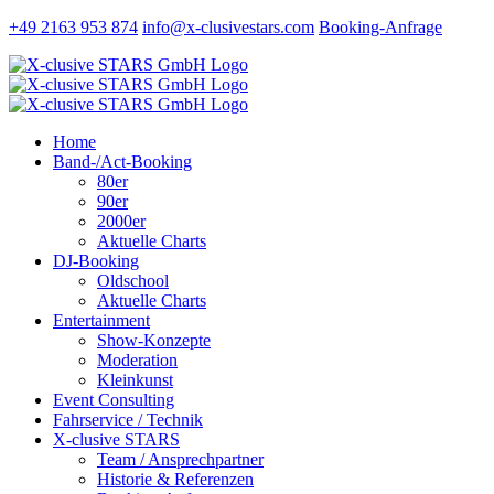
Zum
+49 2163 953 874
info@x-clusivestars.com
Booking-Anfrage
Inhalt
Facebook
Instagram
LinkedIn
Xing
springen
Home
Band-/Act-Booking
80er
90er
2000er
Aktuelle Charts
DJ-Booking
Oldschool
Aktuelle Charts
Entertainment
Show-Konzepte
Moderation
Kleinkunst
Event Consulting
Fahrservice / Technik
X-clusive STARS
Team / Ansprechpartner
Historie & Referenzen