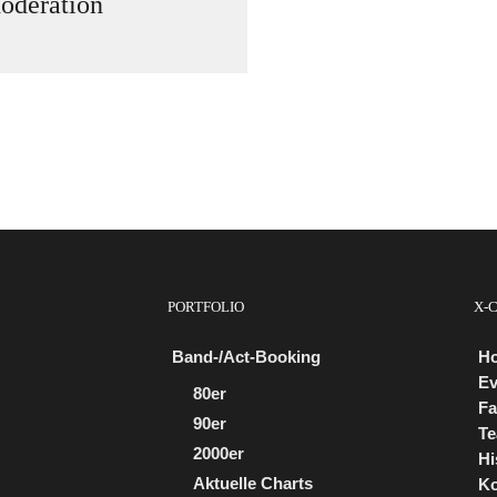
oderation
PORTFOLIO
X-
Band-/Act-Booking
H
Ev
80er
Fa
90er
Te
2000er
Hi
Aktuelle Charts
Ko