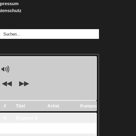
mpressum
tenschutz
che
ch:
#
Titel
Artist
Komponist
Dauer
ID
01.
Brighter Days
2:26
s1
02.
Floating Stars
3:38
s2