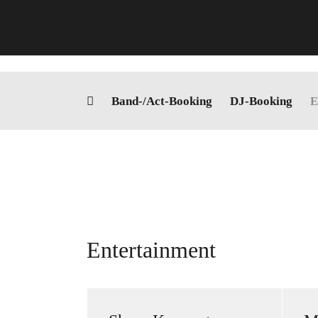
Zum
Inhalt
springen
Band-/Act-Booking
DJ-Booking
E
Entertainment