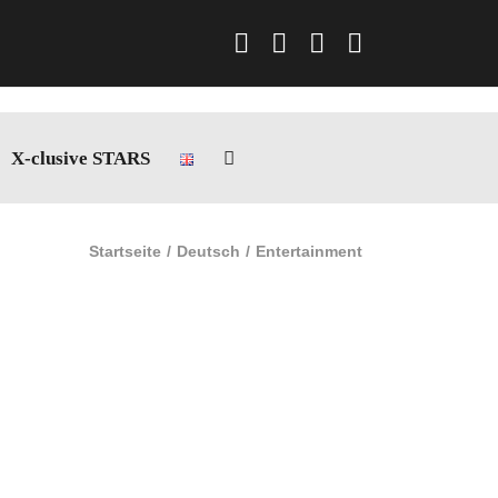
Facebook
Instagram
LinkedIn
Xing
X-clusive STARS
Startseite
Deutsch
Entertainment