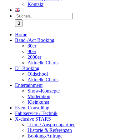
Kontakt
Suche
nach:
Home
Band-/Act-Booking
80er
90er
2000er
Aktuelle Charts
DJ-Booking
Oldschool
Aktuelle Charts
Entertainment
Show-Konzepte
Moderation
Kleinkunst
Event Consulting
Fahrservice / Technik
X-clusive STARS
Team / Ansprechpartner
Historie & Referenzen
Booking-Anfrage