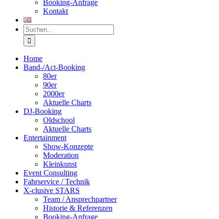
Booking-Anfrage
Kontakt
Suche
nach:
Home
Band-/Act-Booking
80er
90er
2000er
Aktuelle Charts
DJ-Booking
Oldschool
Aktuelle Charts
Entertainment
Show-Konzepte
Moderation
Kleinkunst
Event Consulting
Fahrservice / Technik
X-clusive STARS
Team / Ansprechpartner
Historie & Referenzen
Booking-Anfrage