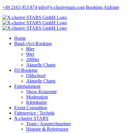
Zum
+49 2163 953 874
info@x-clusivestars.com
Booking-Anfrage
Inhalt
Facebook
Instagram
LinkedIn
Xing
springen
Home
Band-/Act-Booking
80er
90er
2000er
Aktuelle Charts
DJ-Booking
Oldschool
Aktuelle Charts
Entertainment
Show-Konzepte
Moderation
Kleinkunst
Event Consulting
Fahrservice / Technik
X-clusive STARS
Team / Ansprechpartner
Historie & Referenzen