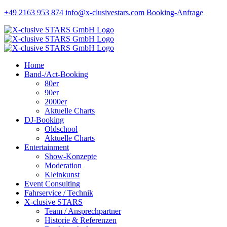
Zum
+49 2163 953 874
info@x-clusivestars.com
Booking-Anfrage
Inhalt
Facebook
Instagram
LinkedIn
Xing
springen
Home
Band-/Act-Booking
80er
90er
2000er
Aktuelle Charts
DJ-Booking
Oldschool
Aktuelle Charts
Entertainment
Show-Konzepte
Moderation
Kleinkunst
Event Consulting
Fahrservice / Technik
X-clusive STARS
Team / Ansprechpartner
Historie & Referenzen