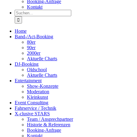
Booking-Anfrage
Kontakt
Suche
nach:
Home
Band-/Act-Booking
80er
90er
2000er
Aktuelle Charts
DJ-Booking
Oldschool
Aktuelle Charts
Entertainment
Show-Konzepte
Moderation
Kleinkunst
Event Consulting
Fahrservice / Technik
X-clusive STARS
Team / Ansprechpartner
Historie & Referenzen
Booking-Anfrage
Kontakt