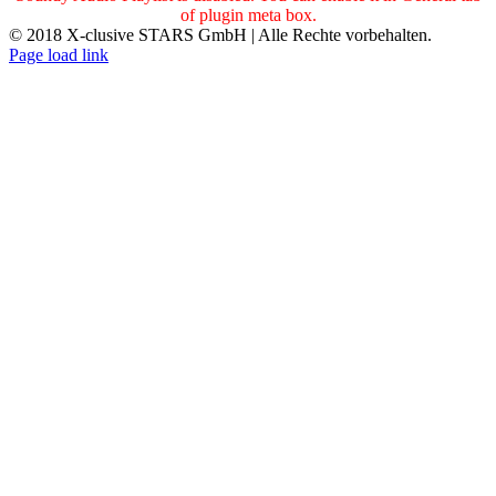
of plugin meta box.
© 2018 X-clusive STARS GmbH | Alle Rechte vorbehalten.
Facebook
Instagram
LinkedIn
Xing
Page load link
Nach
oben