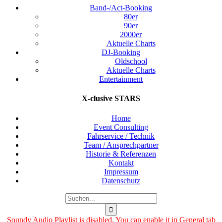
Band-/Act-Booking
80er
90er
2000er
Aktuelle Charts
DJ-Booking
Oldschool
Aktuelle Charts
Entertainment
X-clusive STARS
Home
Event Consulting
Fahrservice / Technik
Team / Ansprechpartner
Historie & Referenzen
Kontakt
Impressum
Datenschutz
Suche
nach:
Soundy Audio Playlist is disabled. You can enable it in General tab